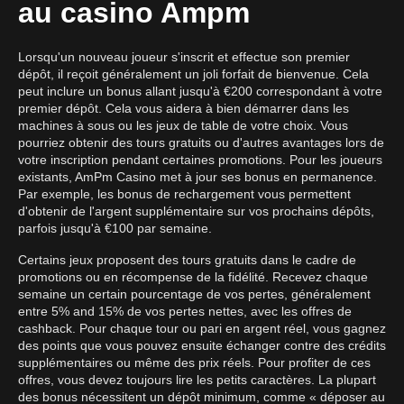
au casino Ampm
Lorsqu'un nouveau joueur s'inscrit et effectue son premier
dépôt, il reçoit généralement un joli forfait de bienvenue. Cela
peut inclure un bonus allant jusqu'à €200 correspondant à votre
premier dépôt. Cela vous aidera à bien démarrer dans les
machines à sous ou les jeux de table de votre choix. Vous
pourriez obtenir des tours gratuits ou d'autres avantages lors de
votre inscription pendant certaines promotions. Pour les joueurs
existants, AmPm Casino met à jour ses bonus en permanence.
Par exemple, les bonus de rechargement vous permettent
d'obtenir de l'argent supplémentaire sur vos prochains dépôts,
parfois jusqu'à €100 par semaine.
Certains jeux proposent des tours gratuits dans le cadre de
promotions ou en récompense de la fidélité. Recevez chaque
semaine un certain pourcentage de vos pertes, généralement
entre 5% and 15% de vos pertes nettes, avec les offres de
cashback. Pour chaque tour ou pari en argent réel, vous gagnez
des points que vous pouvez ensuite échanger contre des crédits
supplémentaires ou même des prix réels. Pour profiter de ces
offres, vous devez toujours lire les petits caractères. La plupart
des bonus nécessitent un dépôt minimum, comme « déposer au