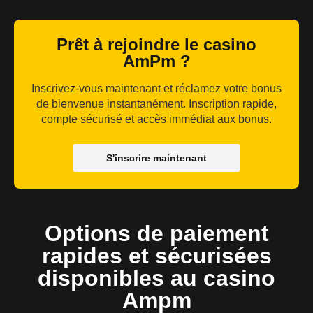
Prêt à rejoindre le casino
AmPm ?
Inscrivez-vous maintenant et réclamez votre bonus
de bienvenue instantanément. Inscription rapide,
compte sécurisé et accès immédiat aux bonus.
S'inscrire maintenant
Options de paiement
rapides et sécurisées
disponibles au casino
Ampm