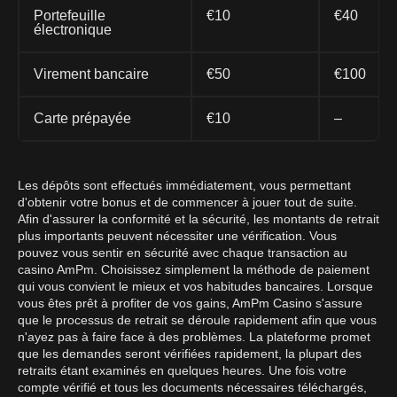
Portefeuille
€10
€40
électronique
Virement bancaire
€50
€100
Carte prépayée
€10
–
Les dépôts sont effectués immédiatement, vous permettant
d'obtenir votre bonus et de commencer à jouer tout de suite.
Afin d'assurer la conformité et la sécurité, les montants de retrait
plus importants peuvent nécessiter une vérification. Vous
pouvez vous sentir en sécurité avec chaque transaction au
casino AmPm. Choisissez simplement la méthode de paiement
qui vous convient le mieux et vos habitudes bancaires. Lorsque
vous êtes prêt à profiter de vos gains, AmPm Casino s'assure
que le processus de retrait se déroule rapidement afin que vous
n'ayez pas à faire face à des problèmes. La plateforme promet
que les demandes seront vérifiées rapidement, la plupart des
retraits étant examinés en quelques heures. Une fois votre
compte vérifié et tous les documents nécessaires téléchargés,