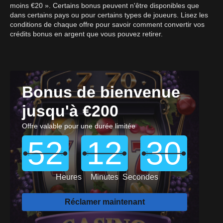
moins €20 ». Certains bonus peuvent n'être disponibles que
dans certains pays ou pour certains types de joueurs. Lisez les
conditions de chaque offre pour savoir comment convertir vos
crédits bonus en argent que vous pouvez retirer.
Bonus de bienvenue
jusqu'à €200
Offre valable pour une durée limitée
52
12
28
Heures
Minutes
Secondes
Réclamer maintenant