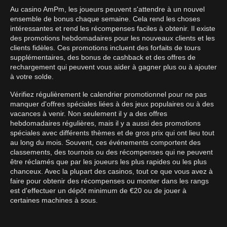
Au casino AmPm, les joueurs peuvent s'attendre à un nouvel
ensemble de bonus chaque semaine. Cela rend les choses
intéressantes et rend les récompenses faciles à obtenir. Il existe
des promotions hebdomadaires pour les nouveaux clients et les
clients fidèles. Ces promotions incluent des forfaits de tours
supplémentaires, des bonus de cashback et des offres de
rechargement qui peuvent vous aider à gagner plus ou à ajouter
à votre solde.
Vérifiez régulièrement le calendrier promotionnel pour ne pas
manquer d'offres spéciales liées à des jeux populaires ou à des
vacances à venir. Non seulement il y a des offres
hebdomadaires régulières, mais il y a aussi des promotions
spéciales avec différents thèmes et de gros prix qui ont lieu tout
au long du mois. Souvent, ces événements comportent des
classements, des tournois ou des récompenses qui ne peuvent
être réclamés que par les joueurs les plus rapides ou les plus
chanceux. Avec la plupart des casinos, tout ce que vous avez à
faire pour obtenir des récompenses ou monter dans les rangs
est d'effectuer un dépôt minimum de €20 ou de jouer à
certaines machines à sous.