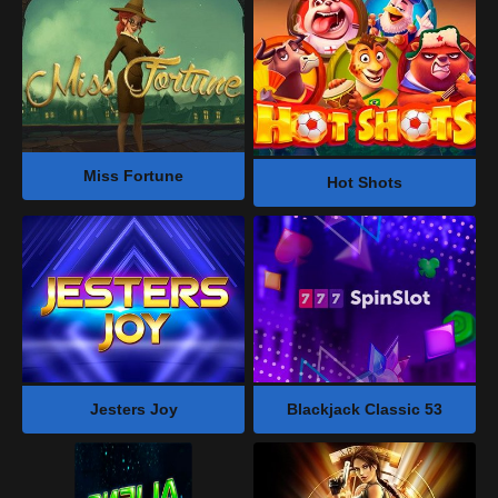
Un aperçu des bonus du casino Ampm
Types de bonus au casino Ampm
Miss Fortune
Hot Shots
Jesters Joy
Blackjack Classic 53