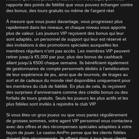
rapporte des points de fidélité que vous pouvez échanger contre
des bonus, des tours gratuits ou même de l'argent réel.
À mesure que vous jouez davantage, vous progressez plus
rapidement dans les niveaux, et chaque niveau vous apporte
plus de valeur. Les joueurs VIP reçoivent des bonus qui leur
sont adaptés, un personnel de support qui leur est réservé et
des invitations à des promotions spéciales auxquelles les
membres réguliers n'ont pas accès. Les membres VIP peuvent
retirer jusqu'à €5,000 par jour, plus des bonus de cashback
allant jusqu'à €500 chaque semaine. Ils bénéficient également
de gestionnaires de compte personnels dédiés à l'amélioration
de leur expérience de jeu, ainsi que de tournois, de tirages au
sort et de cadeaux du monde réel disponibles uniquement pour
les membres du club de fidélité. En plus de cela, ils reçoivent
des surprises d'anniversaire comme des crédits bonus ou des
forfaits de tours gratuits. Seuls les joueurs les plus actifs et les
plus fidèles sont invités à rejoindre le club VIP.
Si vous êtes un gros joueur ou que vous pariez régulièrement
de grosses sommes, votre agent VIP personnel vous contactera
avec des offres et des récompenses spéciales adaptées à votre
façon de jouer. Le casino AmPm pense que les clients fidèles
doivent être récompensés, ils offrent donc à tous leurs clients