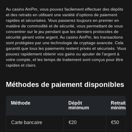
Au casino AmPm, vous pouvez facilement effectuer des dépôts
et des retraits en utilisant une variété d'options de paiement
rapides et sécurisées. Vous passerez toujours en premier en
matière de commodité et de sécurité, vous permettant de vous
concentrer sur le jeu pendant que les derniers protocoles de
sécurité gèrent votre argent. Au casino AmPm, les transactions
sont protégées par une technologie de cryptage avancée. Cela
garantit que tous les paiements restent privés et sécurisés. Vous
pouvez rapidement obtenir vos gains ou ajouter de l'argent à
votre compte, et les temps de traitement sont conçus pour être
rapides et clairs.
Méthodes de paiement disponibles
Méthode
Dépôt
Retrait
minimum
minimum
Carte bancaire
€20
€50