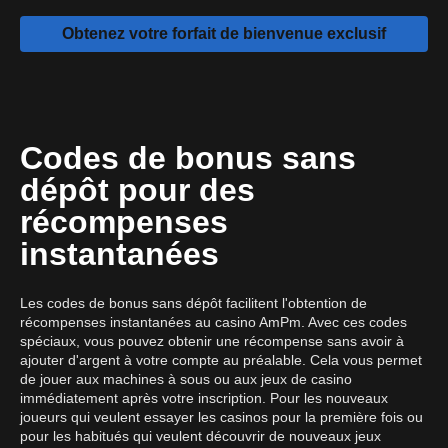
Obtenez votre forfait de bienvenue exclusif
Codes de bonus sans
dépôt pour des
récompenses
instantanées
Les codes de bonus sans dépôt facilitent l'obtention de
récompenses instantanées au casino AmPm. Avec ces codes
spéciaux, vous pouvez obtenir une récompense sans avoir à
ajouter d'argent à votre compte au préalable. Cela vous permet
de jouer aux machines à sous ou aux jeux de casino
immédiatement après votre inscription. Pour les nouveaux
joueurs qui veulent essayer les casinos pour la première fois ou
pour les habitués qui veulent découvrir de nouveaux jeux