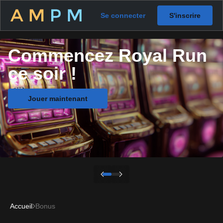
Se connecter
S'inscrire
Commencez Royal Run
ce soir !
Jouer maintenant
Accueil
Bonus