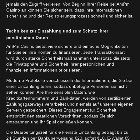
jemals den Zugriff verlieren. Von Beginn Ihrer Reise bei AmPm
Casino an können Sie sicher sein, dass Ihre Informationen
sicher sind und der Registrierungsprozess schnell und sicher ist.
Techniken zur Einzahlung und zum Schutz Ihrer
persönlichen Daten
AmPm Casino bietet viele sichere und einfache Möglichkeiten
für Spieler, ihre Konten zu finanzieren. Jede Transaktionsart
wird durch starke Sicherheitsmaßnahmen unterstützt, die stets
die Privatsphäre und Sicherheit Ihrer persönlichen und
finanziellen Informationen priorisieren.
Moderne Protokolle verschlüsseln die Informationen, die Sie bei
einer Einzahlung teilen, sodass unbefugte Personen sie nicht
sehen können. Alle Ihre sensiblen Daten, wie
Kreditkartennummern und Bankdaten, werden von zertifizierten
Zahlungsgateways verarbeitet und niemals auf unseren eigenen
Servern gespeichert. Dieses Engagement für Sicherheit
entspricht den staatlichen Vorschriften, sodass Sie sich
entspannen und Ihr Spiel genießen können.
Die Bearbeitungszeit für die kleinste Einzahlung beträgt bis zu
24 Stunden per Banküberweisung €20, sofort €10, E-Wallet €5