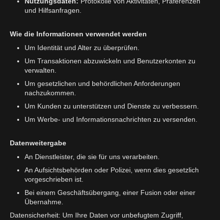
Nutzungsdaten:
Protokolle von Aktivitäten, Präferenzen
und Hilfsanfragen.
Wie die Informationen verwendet werden
Um Identität und Alter zu überprüfen.
Um Transaktionen abzuwickeln und Benutzerkonten zu
verwalten.
Um gesetzlichen und behördlichen Anforderungen
nachzukommen.
Um Kunden zu unterstützen und Dienste zu verbessern.
Um Werbe- und Informationsnachrichten zu versenden.
Datenweitergabe
An Dienstleister, die sie für uns verarbeiten.
An Aufsichtsbehörden oder Polizei, wenn dies gesetzlich
vorgeschrieben ist.
Bei einem Geschäftsübergang, einer Fusion oder einer
Übernahme.
Datensicherheit: Um Ihre Daten vor unbefugtem Zugriff,