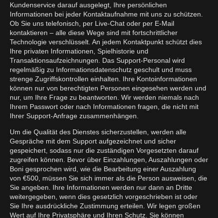
Kundenservice darauf ausgelegt, Ihre persönlichen
Informationen bei jeder Kontaktaufnahme mit uns zu schützen.
Ob Sie uns telefonisch, per Live-Chat oder per E-Mail
kontaktieren – alle diese Wege sind mit fortschrittlicher
Technologie verschlüsselt. An jedem Kontaktpunkt schützt dies
Ihre privaten Informationen, Spielhistorie und
Transaktionsaufzeichnungen. Das Support-Personal wird
regelmäßig zu Informationsdatenschutz geschult und muss
strenge Zugriffskontrollen einhalten. Ihre Kontoinformationen
können nur von berechtigten Personen eingesehen werden und
nur, um Ihre Frage zu beantworten. Wir werden niemals nach
Ihrem Passwort oder nach Informationen fragen, die nicht mit
Ihrer Support-Anfrage zusammenhängen.
Um die Qualität des Dienstes sicherzustellen, werden alle
Gespräche mit dem Support aufgezeichnet und sicher
gespeichert, sodass nur die zuständigen Vorgesetzten darauf
zugreifen können. Bevor über Einzahlungen, Auszahlungen oder
Boni gesprochen wird, wie die Bearbeitung einer Auszahlung
von €500, müssen Sie sich immer als die Person ausweisen, die
Sie angeben. Ihre Informationen werden nur dann an Dritte
weitergegeben, wenn dies gesetzlich vorgeschrieben ist oder
Sie Ihre ausdrückliche Zustimmung erteilen. Wir legen großen
Wert auf Ihre Privatsphäre und Ihren Schutz. Sie können