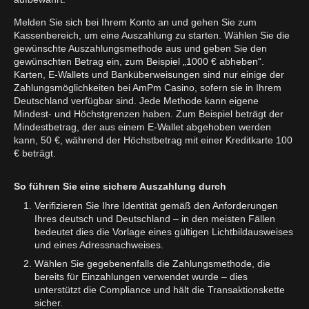
Melden Sie sich bei Ihrem Konto an und gehen Sie zum
Kassenbereich, um eine Auszahlung zu starten. Wählen Sie die
gewünschte Auszahlungsmethode aus und geben Sie den
gewünschten Betrag ein, zum Beispiel „1000 € abheben“.
Karten, E-Wallets und Banküberweisungen sind nur einige der
Zahlungsmöglichkeiten bei AmPm Casino, sofern sie in Ihrem
Deutschland verfügbar sind. Jede Methode kann eigene
Mindest- und Höchstgrenzen haben. Zum Beispiel beträgt der
Mindestbetrag, der aus einem E-Wallet abgehoben werden
kann, 50 €, während der Höchstbetrag mit einer Kreditkarte 100
€ beträgt.
So führen Sie eine sichere Auszahlung durch
Verifizieren Sie Ihre Identität gemäß den Anforderungen
Ihres deutsch und Deutschland – in den meisten Fällen
bedeutet dies die Vorlage eines gültigen Lichtbildausweises
und eines Adressnachweises.
Wählen Sie gegebenenfalls die Zahlungsmethode, die
bereits für Einzahlungen verwendet wurde – dies
unterstützt die Compliance und hält die Transaktionskette
sicher.