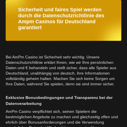
Sicherheit und faires Spiel werden
durch die Datenschutzrichtlinie des
Ampm Casinos für Deutschland
garantiert
Bei AmPm Casino ist Sicherheit sehr wichtig. Unsere
Datenschutzrichtlinie erklärt Ihnen, wie wir Ihre persönlichen
Daten und € behandeln und stellt sicher, dass alle Spieler aus
Deutschland, unabhängig von deutsch, ihre Informationen
vollständig geheim halten. Machen Sie sich keine Sorgen um
Ihre Daten, während Sie spielen, denn sie sind immer sicher.
Exklusive Bonusbedingungen und Transparenz bei der
Datenverarbeitung
AmPm Casino verpflichtet sich, seinen Spielern die
bestmöglichen Angebote zu machen und gleichzeitig offen und
ehrlich über Bonusanforderungen und die Verwendung