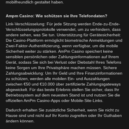
mobilfreundlich gestaltet haben.
Ampm Casino: Wie schützen sie Ihre Telefondaten?
Link-Verschlüsselung: Für jede Sitzung werden Ende-zu-Ende-
Verschlüsselungsprotokolle verwendet, um zu verhindern, dass
andere sehen, was Sie tun. Unterstützung für Gerätesicherheit:
Die Casino-Plattform ermöglicht biometrische Anmeldungen und
Zwei-Faktor-Authentifizierung, wenn verfügbar, um die mobile
Sicherheit weiter zu stärken. AmPm Casino speichert keine
sensiblen persönlichen oder Zahlungsinformationen auf Ihrem
Gerät, sodass Sie sich bei Verlust oder Diebstahl Ihres Telefons
keine Sorgen um Ihre Privatsphäre machen müssen. Sichere
Zahlungsabwicklung: Um Ihr Geld und Ihre Finanzinformationen
zu schützen, werden alle mobilen Ein- und Auszahlungen
zwischen €50 und €10.000 über zertifizierte Zahlungsgateways
abgewickelt. Für das beste Erlebnis stellen Sie sicher, dass Ihr
Betriebssystem auf dem neuesten Stand ist und nutzen Sie die
offiziellen AmPm Casino-Apps oder Mobile-Site-Links.
Dadurch erhalten Sie zusätzliche Sicherheit, wenn Sie nicht zu
Hause sind und nicht auf Ihr Konto zugreifen oder Ihr Guthaben
ändern können.