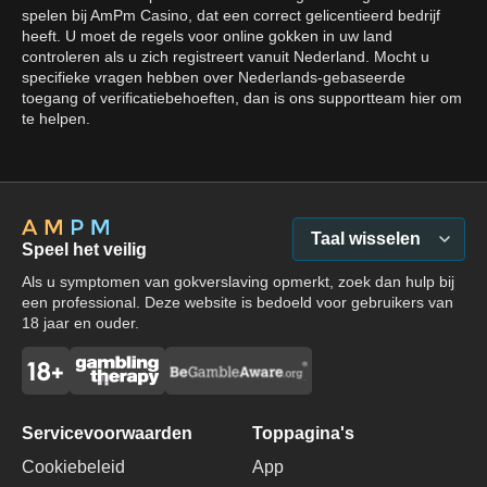
spelen bij AmPm Casino, dat een correct gelicentieerd bedrijf
heeft. U moet de regels voor online gokken in uw land
controleren als u zich registreert vanuit Nederland. Mocht u
specifieke vragen hebben over Nederlands-gebaseerde
toegang of verificatiebehoeften, dan is ons supportteam hier om
te helpen.
Taal wisselen
Speel het veilig
Als u symptomen van gokverslaving opmerkt, zoek dan hulp bij
een professional. Deze website is bedoeld voor gebruikers van
18 jaar en ouder.
Servicevoorwaarden
Toppagina's
Cookiebeleid
App