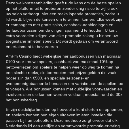
Deze welkomstaanbieding geeft u de kans om de beste spellen
op het platform uit te proberen zonder enig risico terwijl u ook
uw saldo verhoogt. Met een reeks lopende promoties, zodra u
lid wordt, blijven de kansen om te winnen komen. Elke week zijn
er campagnes met gratis spins, cashback-aanbiedingen en
herlaadbonussen om de dingen spannend te houden. U kunt
extra voordelen krijgen van elke promotie zolang u binnen uw
toegestane limieten speelt. Dit wordt gedaan om verantwoord
entertainment te bevorderen.
AmPm Casino biedt wekelijkse herlaadbonussen van maximaal
€100 voor trouwe spelers, cashback van maximaal 10% op
nettoverliezen om spelers te helpen weer op weg te komen na
een slechte reeks, slottoernooien met prijzengelden die vaak
hoger zijn dan €500, en speciale seizoens- en
evenementgebaseerde bonussen om variatie aan de spellen toe
te voegen. Alle bonussen komen met duidelijke voorwaarden en
inzetvereisten die kunnen worden voldaan, meestal rond de 30x
het bonusbedrag.
Er zijn duidelijke limieten op hoeveel u kunt storten en opnemen,
en spelers kunnen hun eigen uitgavenlimieten instellen die
passen bij hun behoeften. Deze methode zorgt ervoor dat elk
Nederlands lid een eerlijke en verantwoorde promotie-ervaring