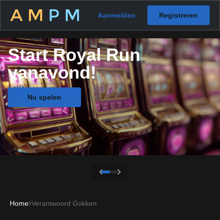
Aanmelden
Registreren
Start Royal Run
vanavond!
Nu spelen
Home
Verantwoord Gokken