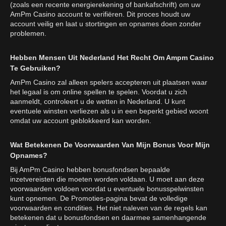
(zoals een recente energierekening of bankafschrift) om uw
AmPm Casino account te verifiëren. Dit proces houdt uw
account veilig en laat u stortingen en opnames doen zonder
problemen.
Hebben Mensen Uit Nederland Het Recht Om Ampm Casino
Te Gebruiken?
AmPm Casino zal alleen spelers accepteren uit plaatsen waar
het legaal is om online spellen te spelen. Voordat u zich
aanmeldt, controleert u de wetten in Nederland. U kunt
eventuele winsten verliezen als u in een beperkt gebied woont
omdat uw account geblokkeerd kan worden.
Wat Betekenen De Voorwaarden Van Mijn Bonus Voor Mijn
Opnames?
Bij AmPm Casino hebben bonusfondsen bepaalde
inzetvereisten die moeten worden voldaan. U moet aan deze
voorwaarden voldoen voordat u eventuele bonusspelwinsten
kunt opnemen. De Promoties-pagina bevat de volledige
voorwaarden en condities. Het niet naleven van de regels kan
betekenen dat u bonusfondsen en daarmee samenhangende