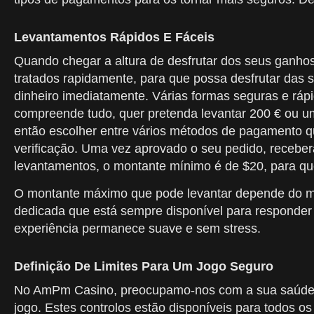
Levantamentos Rápidos E Fáceis
Quando chegar a altura de desfrutar dos seus ganhos
tratados rapidamente, para que possa desfrutar das
dinheiro imediatamente. Várias formas seguras e rá
compreende tudo, quer pretenda levantar 200 € ou um
então escolher entre vários métodos de pagamento q
verificação. Uma vez aprovado o seu pedido, receber
levantamentos, o montante mínimo é de $20, para que
O montante máximo que pode levantar depende do mét
dedicada que está sempre disponível para responder
experiência permanece suave e sem stress.
Definição De Limites Para Um Jogo Seguro
No AmPm Casino, preocupamo-nos com a sua saúde e 
jogo. Estes controlos estão disponíveis para todos o