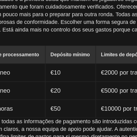
ento que foram cuidadosamente verificados. Oferecemo
m pouco mais para o preparar para outra ronda. Todas a
gorosas de conformidade. Escolher uma forma segura de p
. Está ainda mais no controlo dos seus gastos porque c
e processamento
Depósito mínimo
Limites de depó
âneo
€10
€2000 por tr
âneo
€20
€5000 por tr
horas
€50
€10000 por t
ue todas as informações de pagamento são introduzidas c
 claros, a nossa equipa de apoio pode ajudar. A autenti
ina limites de gastos para si mesmo diretamente no perf