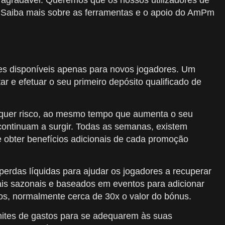
 agradável. Queremos que os nossos utilizadores de
. Saiba mais sobre as ferramentas e o apoio do AmPm
es disponíveis apenas para novos jogadores. Um
r e efetuar o seu primeiro depósito qualificado de
alquer risco, ao mesmo tempo que aumenta o seu
ontinuam a surgir. Todas as semanas, existem
 obter benefícios adicionais de cada promoção
rdas líquidas para ajudar os jogadores a recuperar
is sazonais e baseados em eventos para adicionar
os, normalmente cerca de 30x o valor do bónus.
limites de gastos para se adequarem às suas