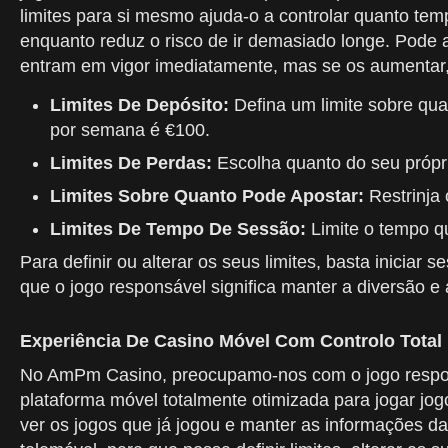
limites para si mesmo ajuda-o a controlar quanto temp
enquanto reduz o risco de ir demasiado longe. Pode a
entram em vigor imediatamente, mas se os aumentar,
Limites De Depósito:
Defina um limite sobre qua
por semana é €100.
Limites De Perdas:
Escolha quanto do seu própri
Limites Sobre Quanto Pode Apostar:
Restrinja 
Limites De Tempo De Sessão:
Limite o tempo q
Para definir ou alterar os seus limites, basta inicia
que o jogo responsável significa manter a diversão e
Experiência De Casino Móvel Com Controlo Total
No AmPm Casino, preocupamo-nos com o jogo responsáv
plataforma móvel totalmente otimizada para jogar jo
ver os jogos que já jogou e manter as informações da 