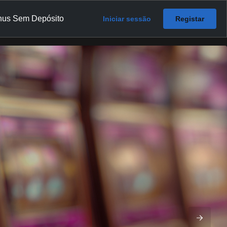
nus Sem Depósito
Iniciar sessão
Registar