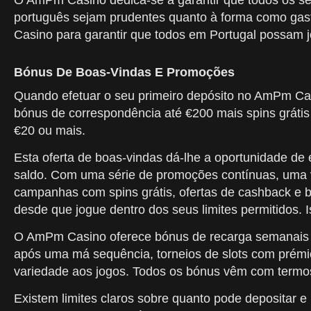
O AmPm Casino dedica-se a garantir que todos os se
português sejam prudentes quanto à forma como gast
Casino para garantir que todos em Portugal possam 
Bónus De Boas-Vindas E Promoções
Quando efetuar o seu primeiro depósito no AmPm Ca
bónus de correspondência até €200 mais spins grátis 
€20 ou mais.
Esta oferta de boas-vindas dá-lhe a oportunidade d
saldo. Com uma série de promoções contínuas, uma v
campanhas com spins grátis, ofertas de cashback e b
desde que jogue dentro dos seus limites permitidos. I
O AmPm Casino oferece bónus de recarga semanais at
após uma má sequência, torneios de slots com prémi
variedade aos jogos. Todos os bónus vêm com termos
Existem limites claros sobre quanto pode depositar e 