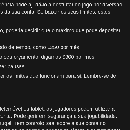
dência pode ajudá-lo a desfrutar do jogo por diversão
 da sua conta. Se baixar os seus limites, estes
o, poderia decidir que o máximo que pode depositar
ríodo de tempo, como €250 por mês.
r o seu orçamento, digamos $300 por mês.
zer pausas.
her os limites que funcionam para si. Lembre-se de
lemóvel ou tablet, os jogadores podem utilizar a
onta. Pode gerir em segurança a sua jogabilidade,
tugal. Tem controlo total sobre a sua conta no