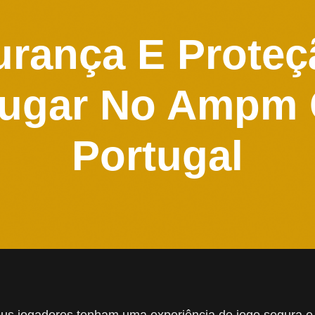
urança E Prote
Lugar No Ampm
Portugal