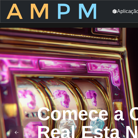
Aplicaçã
Comece a C
Real Esta N