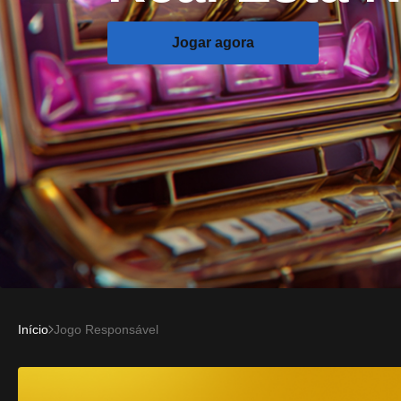
Jogar agora
Início
Jogo Responsável