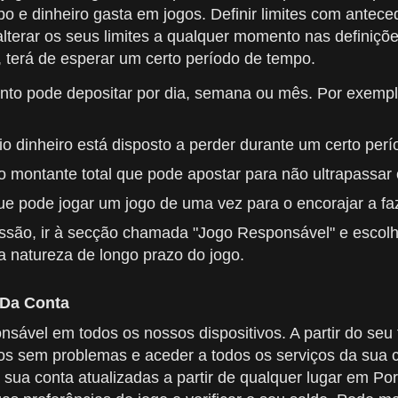
o e dinheiro gasta em jogos. Definir limites com antece
lterar os seus limites a qualquer momento nas definições
 terá de esperar um certo período de tempo.
nto pode depositar por dia, semana ou mês. Por exempl
o dinheiro está disposto a perder durante um certo pe
o montante total que pode apostar para não ultrapassa
ue pode jogar um jogo de uma vez para o encorajar a fa
r sessão, ir à secção chamada "Jogo Responsável" e escol
 a natureza de longo prazo do jogo.
 Da Conta
el em todos os nossos dispositivos. A partir do seu te
gos sem problemas e aceder a todos os serviços da sua c
sua conta atualizadas a partir de qualquer lugar em Por