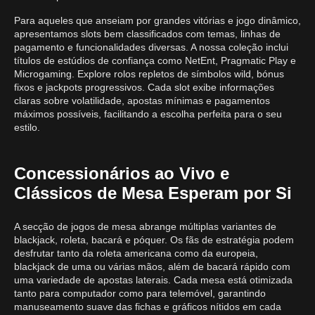
Para aqueles que anseiam por grandes vitórias e jogo dinâmico,
apresentamos slots bem classificados com temas, linhas de
pagamento e funcionalidades diversas. A nossa coleção inclui
títulos de estúdios de confiança como NetEnt, Pragmatic Play e
Microgaming. Explore rolos repletos de símbolos wild, bónus
fixos e jackpots progressivos. Cada slot exibe informações
claras sobre volatilidade, apostas mínimas e pagamentos
máximos possíveis, facilitando a escolha perfeita para o seu
estilo.
Concessionários ao Vivo e
Clássicos de Mesa Esperam por Si
A secção de jogos de mesa abrange múltiplas variantes de
blackjack, roleta, bacará e póquer. Os fãs de estratégia podem
desfrutar tanto da roleta americana como da europeia,
blackjack de uma ou várias mãos, além de bacará rápido com
uma variedade de apostas laterais. Cada mesa está otimizada
tanto para computador como para telemóvel, garantindo
manuseamento suave das fichas e gráficos nítidos em cada