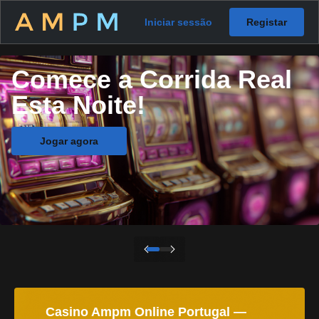
Iniciar sessão
Registar
Comece a Corrida Real
Esta Noite!
Jogar agora
Casino Ampm Online Portugal —