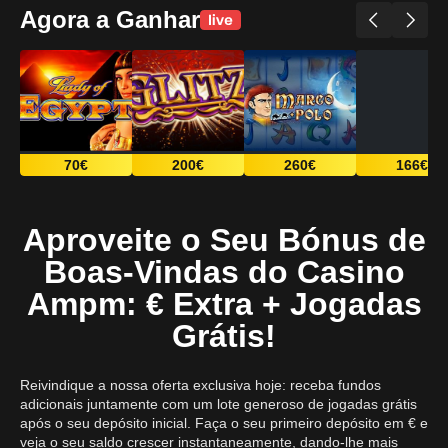
Agora a Ganhar
70€
200€
260€
166€
Aproveite o Seu Bónus de
Boas-Vindas do Casino
Ampm: € Extra + Jogadas
Grátis!
Reivindique a nossa oferta exclusiva hoje: receba fundos
adicionais juntamente com um lote generoso de jogadas grátis
após o seu depósito inicial. Faça o seu primeiro depósito em € e
veja o seu saldo crescer instantaneamente, dando-lhe mais