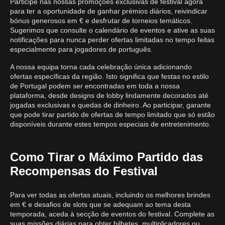
Participe nas nossas promoções exclusivas de festival agora
para ter a oportunidade de ganhar prémios diários, reivindicar
bónus generosos em € e desfrutar de torneios temáticos.
Sugerimos que consulte o calendário de eventos e ative as suas
notificações para nunca perder ofertas limitadas no tempo feitas
especialmente para jogadores de português.
A nossa equipa torna cada celebração única adicionando
ofertas específicas da região. Isto significa que festas no estilo
de Portugal podem ser encontradas em toda a nossa
plataforma, desde designs de lobby lindamente decorados até
jogadas exclusivas e quedas de dinheiro. Ao participar, garante
que pode tirar partido de ofertas de tempo limitado que só estão
disponíveis durante estes tempos especiais de entretenimento.
Como Tirar o Máximo Partido das
Recompensas do Festival
Para ver todas as ofertas atuais, incluindo os melhores brindes
em € e desafios de slots que se adequam ao tema desta
temporada, aceda à secção de eventos do festival. Complete as
suas missões diárias para obter bilhetes, multiplicadores ou