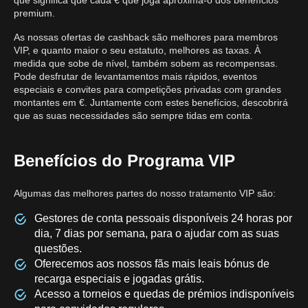
premium.
As nossas ofertas de cashback são melhores para membros
VIP, e quanto maior o seu estatuto, melhores as taxas. À
medida que sobe de nível, também sobem as recompensas.
Pode desfrutar de levantamentos mais rápidos, eventos
especiais e convites para competições privadas com grandes
montantes em €. Juntamente com estes benefícios, descobrirá
que as suas necessidades são sempre tidas em conta.
Benefícios do Programa VIP
Algumas das melhores partes do nosso tratamento VIP são:
Gestores de conta pessoais disponíveis 24 horas por
dia, 7 dias por semana, para o ajudar com as suas
questões.
Oferecemos aos nossos fãs mais leais bónus de
recarga especiais e jogadas grátis.
Acesso a torneios e quedas de prémios indisponíveis