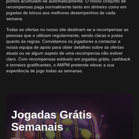
pontos acumulam-se automaticamente. O nosso conjunto de
recompensas paga normalmente tanto em dinheiro como em
jogadas de bónus aos melhores desempenhos de cada
semana.
Todas as ofertas no nosso site destinam-se a recompensar as
pessoas que o utilizam regularmente, sendo claras e justas
quanto às regras. Convidamos os jogadores a contactar a
nossa equipa de apoio para obter detalhes sobre as ofertas
atuais ou se algum aspeto de uma recompensa não estiver
claro. Com recompensas estáveis em jogadas grátis, cashback
e torneios gratificantes, o AMPM pretende elevar a sua
experiência de jogo todas as semanas.
Jogadas Grátis
Semanais