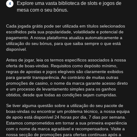
Explore uma vasta biblioteca de slots e jogos de
mesa com o seu bónus.
Cada jogada grátis pode ser utilizada em títulos selecionados
escolhidos pela sua popularidade, volatilidade e potencial de
pagamento. A nossa plataforma atualiza automaticamente a
utilização do seu bónus, para que saiba sempre o que está
disponível.
Antes de jogar, leia os termos específicos associados à nossa
oferta de boas-vindas. Requisitos como depósito mínimo,
regras de apostas e jogos elegíveis são claramente exibidos
para garantir transparência. Ao contrário de muitas outras
promoções de casino, o nome da marca garante acesso direto
e um processo de levantamento simples para os ganhos
obtidos, desde que todas as condições sejam cumpridas.
Se tiver alguma questão sobre a utilização do seu pacote de
boas-vindas ou encontrar um problema técnico, a nossa equipa
de apoio está disponível 24 horas por dia, 7 dias por semana.
Estamos comprometidos em tornar a sua primeira experiência
com o nome da marca agradável e recompensadora. Visite a
nossa secção de promoções para ofertas contínuas após a