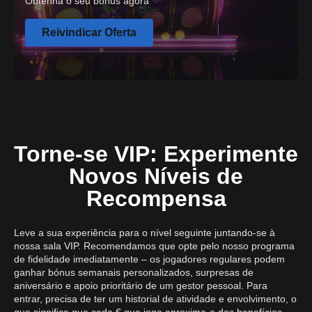
Obtenha o seu bónus agora
Reivindicar Oferta
Torne-se VIP: Experimente
Novos Níveis de
Recompensa
Leve a sua experiência para o nível seguinte juntando-se à
nossa sala VIP. Recomendamos que opte pelo nosso programa
de fidelidade imediatamente – os jogadores regulares podem
ganhar bónus semanais personalizados, surpresas de
aniversário e apoio prioritário de um gestor pessoal. Para
entrar, precisa de ter um historial de atividade e envolvimento, o
que significa que cada € que joga aproxima-o dos benefícios