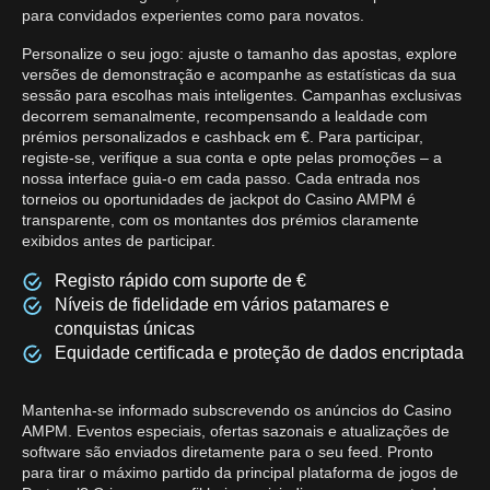
para convidados experientes como para novatos.
Personalize o seu jogo: ajuste o tamanho das apostas, explore
versões de demonstração e acompanhe as estatísticas da sua
sessão para escolhas mais inteligentes. Campanhas exclusivas
decorrem semanalmente, recompensando a lealdade com
prémios personalizados e cashback em €. Para participar,
registe-se, verifique a sua conta e opte pelas promoções – a
nossa interface guia-o em cada passo. Cada entrada nos
torneios ou oportunidades de jackpot do Casino AMPM é
transparente, com os montantes dos prémios claramente
exibidos antes de participar.
Registo rápido com suporte de €
Níveis de fidelidade em vários patamares e
conquistas únicas
Equidade certificada e proteção de dados encriptada
Mantenha-se informado subscrevendo os anúncios do Casino
AMPM. Eventos especiais, ofertas sazonais e atualizações de
software são enviados diretamente para o seu feed. Pronto
para tirar o máximo partido da principal plataforma de jogos de