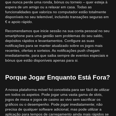
que nunca perde uma ronda, bónus ou torneio – quer esteja à
espera de um amigo ou a relaxar em casa. Todas as
funcionalidades que valoriza no computador estão totalmente
disponíveis no seu telemóvel, incluindo transações seguras em
€ e apoio rápido.
Recomendamos que inicie sessão na sua conta pessoal no seu
smartphone para uma gestão sem problemas do seu saldo,
depósitos rápidos e levantamentos. Configure as suas
notificações para se manter atualizado sobre os jogos mais
recentes, ofertas e sorteios. As notificações push chegam
imediatamente, para que saiba sempre de eventos especiais e
bónus que estão disponíveis apenas para si.
Porque Jogar Enquanto Está Fora?
A nossa plataforma móvel foi concebida para ser fácil de utilizar
em todos os aspetos. Pode jogar uma vasta gama de slots,
jogos de mesa e jogos de casino ao vivo sem sacrificar os
gráficos ou o desempenho. Pode jogar imediatamente; não
precisa de qualquer software adicional, mas pode utilizar a
aplicação para tempos de carregamento ainda mais rápidos se