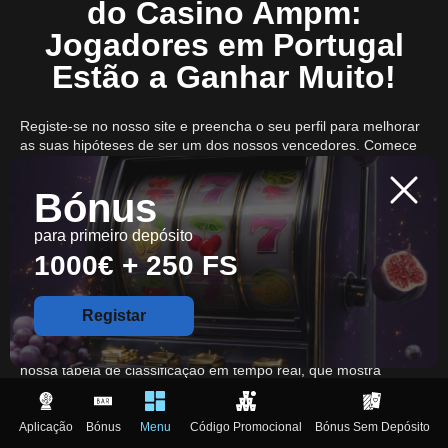
do Casino Ampm:
Jogadores em Portugal
Estão a Ganhar Muito!
Registe-se no nosso site e preencha o seu perfil para melhorar
as suas hipóteses de ser um dos nossos vencedores. Comece
com depósitos mais pequenos em € para se familiarizar com as
nossas funcionalidades e desfrutar de ofertas de boas-vindas
Bónus
exclusivas adaptadas a jogadores de português. Promoções
semanais, bónus de recarga e jogadas grátis são concebidos
para primeiro depósito
para o ajudar a maximizar o seu tempo de jogo desde o
1000€ + 250 FS
primeiro dia.
Adicionamos novos jogos às nossas salas de slots e
concessionários ao vivo constantemente, garantindo que todos
Registar
os podem jogar com RTPs justos e mecânicas em mudança.
Pode ver como os outros estão a jogar e como está a jogar na
nossa tabela de classificação em tempo real, que mostra
vitórias recentes em todo o casino. Os nossos torneios e
jackpots de rede oferecem prémios em €, dando-lhe ainda mais
razões para jogar e ganhar.
Aplicação
Bónus
Menu
Código Promocional
Bónus Sem Depósito