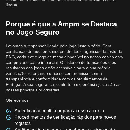
língua.
Porque é que a Ampm se Destaca
no Jogo Seguro
Levamos a responsabilidade pelo jogo justo a sério. Com
certificação de auditores independentes e agências de teste de
RNG, cada slot e jogo de mesa disponível no nosso casino está
comprovado como imparcial. O histórico de transações e os
resultados dos jogos estão acessíveis para a sua própria
verificação, reforçando o nosso compromisso com a
transparência e conformidade com os regulamentos de
Portugal. A sua segurança, conforto e experiência justa são as
nossas principais prioridades.
Oferecemos:
Autenticação multifator para acesso à conta
Procedimentos de verificação rápidos para novos
registos
Auditorias de segurança regulares e sistemas de