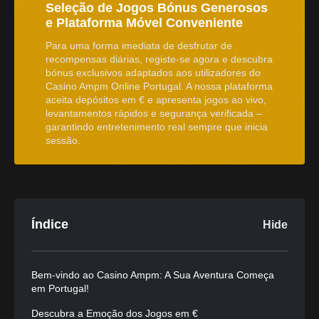
Seleção de Jogos Bónus Generosos
e Plataforma Móvel Conveniente
Para uma forma imediata de desfrutar de
recompensas diárias, registe-se agora e descubra
bónus exclusivos adaptados aos utilizadores do
Casino Ampm Online Portugal. A nossa plataforma
aceita depósitos em € e apresenta jogos ao vivo,
levantamentos rápidos e segurança verificada –
garantindo entretenimento real sempre que inicia
sessão.
Índice
Hide
Bem-vindo ao Casino Ampm: A Sua Aventura Começa
em Portugal!
Descubra a Emoção dos Jogos em €